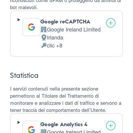
riconosciuti come SPAM o proteggerlo da attività di
bot malevoli.
Google reCAPTCHA
Google Ireland Limited
Azienda:
Irlanda
Luogo
clic +8
del
Dati
trattamento:
Personali
trattati:
Statistica
I servizi contenuti nella presente sezione
permettono al Titolare del Trattamento di
monitorare e analizzare i dati di traffico e servono a
tener traccia del comportamento dell’Utente.
Google Analytics 4
Google Ireland Limited