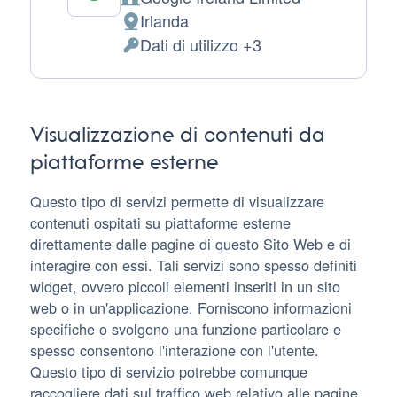
Azienda:
Irlanda
Luogo
Dati di utilizzo +3
del
Dati
trattamento:
Personali
trattati:
Visualizzazione di contenuti da
piattaforme esterne
Questo tipo di servizi permette di visualizzare
contenuti ospitati su piattaforme esterne
direttamente dalle pagine di questo Sito Web e di
interagire con essi. Tali servizi sono spesso definiti
widget, ovvero piccoli elementi inseriti in un sito
web o in un'applicazione. Forniscono informazioni
specifiche o svolgono una funzione particolare e
spesso consentono l'interazione con l'utente.
Questo tipo di servizio potrebbe comunque
raccogliere dati sul traffico web relativo alle pagine