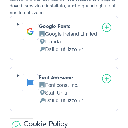
dove il servizio è installato, anche quando gli utenti
non lo utilizzano.
Google Fonts
Google Ireland Limited
Azienda:
Irlanda
Luogo
Dati di utilizzo +1
del
Dati
trattamento:
Personali
trattati:
Font Awesome
Fonticons, Inc.
Azienda:
Stati Uniti
Luogo
Dati di utilizzo +1
del
Dati
trattamento:
Personali
trattati:
Cookie Policy