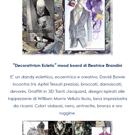
“Decorativism Ecletic” mood board di Beatrice Brandini
E’ un dandy eclettico, eccentrico e creativo. David Bowie
incontra Iris Apfel Tessuti preziosi, broccati, damascati,
devorés. Graffiti in 3D Tanti Jacquard, disegni ispirati alle
tappezzerie di William Morris Velluto liscio, lana impreziosita
da ricami. Colori violacei, nero, antracite, bronzo e oro
ruggine.