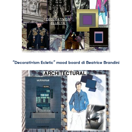
“Decorativism Ecletic” mood board di Beatrice Brandini