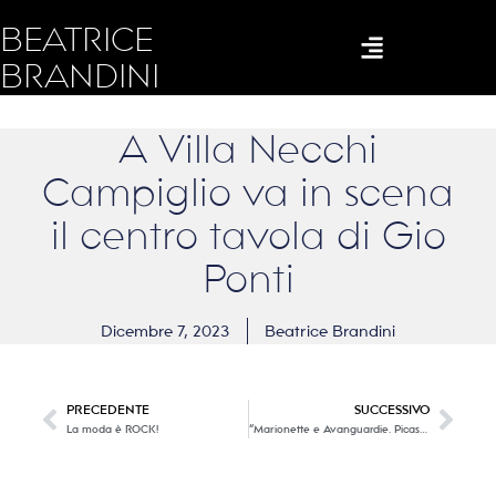
BEATRICE
BRANDINI
A Villa Necchi
Campiglio va in scena
il centro tavola di Gio
Ponti
Dicembre 7, 2023
Beatrice Brandini
PRECEDENTE
SUCCESSIVO
La moda è ROCK!
“Marionette e Avanguardie. Picasso – Depero – Klee – Sarzi “ , dove l’ immaginazione e la fantasia creano sogni.