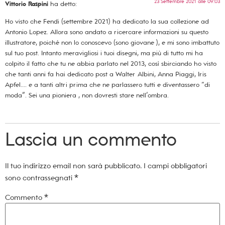
23 Settembre 2021 alle 09:03
Vittorio Raspini
ha detto:
Ho visto che Fendi (settembre 2021) ha dedicato la sua collezione ad
Antonio Lopez. Allora sono andato a ricercare informazioni su questo
illustratore, poiché non lo conoscevo (sono giovane ), e mi sono imbattuto
sul tuo post. Intanto meravigliosi i tuoi disegni, ma più di tutto mi ha
colpito il fatto che tu ne abbia parlato nel 2013, così sbirciando ho visto
che tanti anni fa hai dedicato post a Walter Albini, Anna Piaggi, Iris
Apfel…. e a tanti altri prima che ne parlassero tutti e diventassero “di
moda”. Sei una pioniera , non dovresti stare nell’ombra.
Lascia un commento
Il tuo indirizzo email non sarà pubblicato.
I campi obbligatori
sono contrassegnati
*
Commento
*