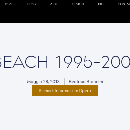
HOME
BLOG
ARTE
DESIGN
BIO
CONTAT
BEACH 1995-200
Maggio 28, 2013
Beatrice Brandini
Richiedi Informazioni Opera