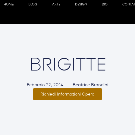
HOME
BLOG
ARTE
DESIGN
BIO
CONTAT
BRIGITTE
Febbraio 22, 2014
Beatrice Brandini
Richiedi Informazioni Opera