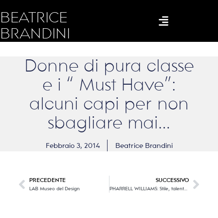
BEATRICE
BRANDINI
Donne di pura classe
e i “ Must Have”:
alcuni capi per non
sbagliare mai…
Febbraio 3, 2014
Beatrice Brandini
PRECEDENTE
SUCCESSIVO
LAB Museo del Design
PHARRELL WILLIAMS: Stile, talento e carisma, il mida della Musica!