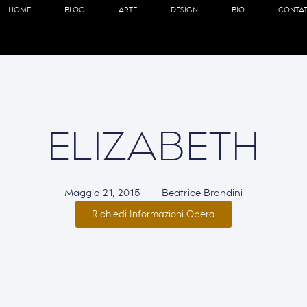
HOME
BLOG
ARTE
DESIGN
BIO
CONTAT
ELIZABETH
Maggio 21, 2015
Beatrice Brandini
Richiedi Informazioni Opera