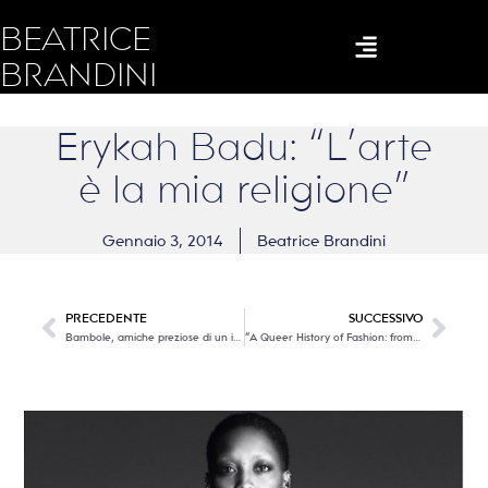
BEATRICE
BRANDINI
Erykah Badu: “L’arte
è la mia religione”
Gennaio 3, 2014
Beatrice Brandini
PRECEDENTE
SUCCESSIVO
Bambole, amiche preziose di un infanzia passata.
“A Queer History of Fashion: from the Closet to the Catwalk”. The Museum at FIT NY.