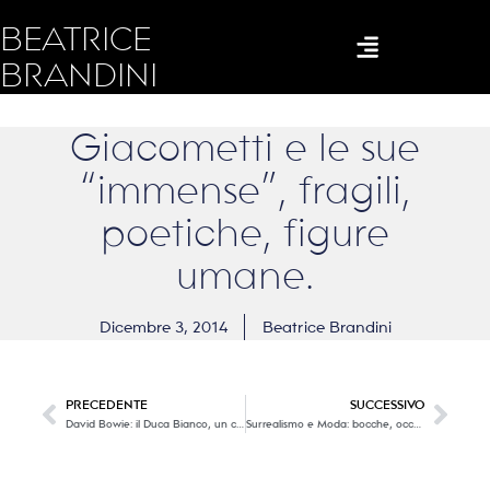
BEATRICE
BRANDINI
Giacometti e le sue
“immense”, fragili,
poetiche, figure
umane.
Dicembre 3, 2014
Beatrice Brandini
PRECEDENTE
SUCCESSIVO
David Bowie: il Duca Bianco, un camaleonte di grande talento!
Surrealismo e Moda: bocche, occhi, mani … magnifiche presenze su abiti sorprendenti.