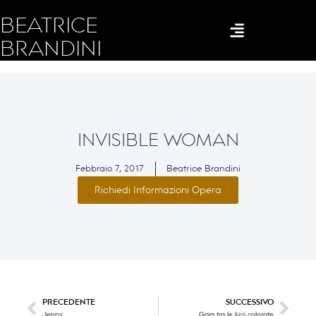
BEATRICE
BRANDINI
INVISIBLE WOMAN
Febbraio 7, 2017
Beatrice Brandini
Richiedi Informazioni Opera
PRECEDENTE
SUCCESSIVO
Jenny
Gaia tra le luci colorate