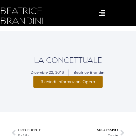
BEATRICE
BRANDINI
LA CONCETTUALE
Dicembre 22, 2018
Beatrice Brandini
Richiedi Informazioni Opera
PRECEDENTE
SUCCESSIVO
Farfalla
Connie