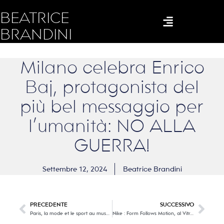
BEATRICE
BRANDINI
Milano celebra Enrico
Baj, protagonista del
più bel messaggio per
l’umanità: NO ALLA
GUERRA!
Settembre 12, 2024
Beatrice Brandini
PRECEDENTE
SUCCESSIVO
Paris, la mode et le sport au musée
Nike : Form Follows Motion, al Vitra Museum la storia di un brand che ha fatto LA STORIA!