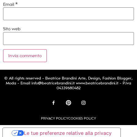
Email
*
Sito web
© All rights reserved - Beatrice Brandini Arte, Design, Fashion Blogger,
Moda - Email
info@beatricebrandini.it
www.beatricebrandini.it - P.iva
04339680482
PRIVACY POLICY
COOKIES POLICY
Le tue preferenze relative alla privacy