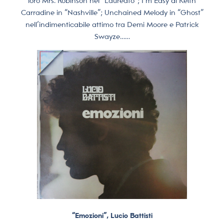
loro Mrs. Robinson nel “Laureato”; I’m Easy di Keith
Carradine in “Nashville”; Unchained Melody in “Ghost”
nell’indimenticabile attimo tra Demi Moore e Patrick
Swayze……
“Emozioni”, Lucio Battisti