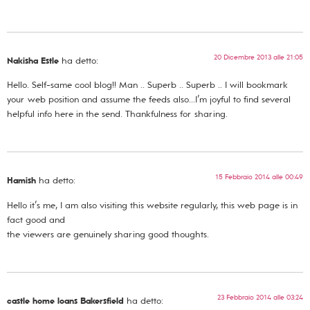
20 Dicembre 2013 alle 21:05
Nakisha Estle
ha detto:
Hello. Self-same cool blog!! Man .. Superb .. Superb .. I will bookmark
your web position and assume the feeds also…I’m joyful to find several
helpful info here in the send. Thankfulness for sharing.
15 Febbraio 2014 alle 00:49
Hamish
ha detto:
Hello it’s me, I am also visiting this website regularly, this web page is in
fact good and
the viewers are genuinely sharing good thoughts.
23 Febbraio 2014 alle 03:24
castle home loans Bakersfield
ha detto: