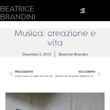
BEATRICE
BRANDINI
Musica: creazione e
vita
Dicembre 2, 2013
Beatrice Brandini
PRECEDENTE
SUCCESSIVO
Come nasce un abito ed una collezione
Tamara de Lempicka: bellezza, eleganza, seduzione, mondanità