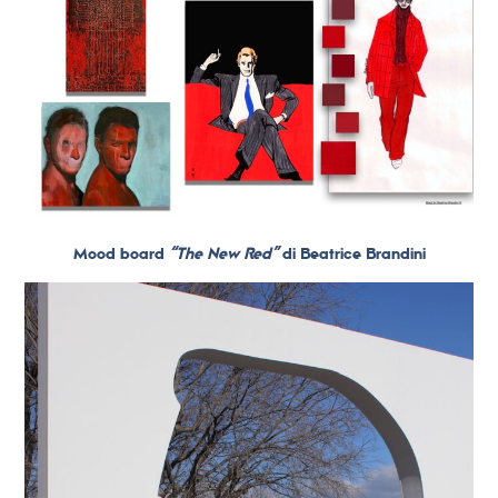
Mood board
“The New Red”
di Beatrice Brandini