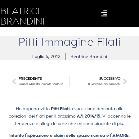
BEATRICE
BRANDINI
Pitti Immagine Filati
Luglio 5, 2013
Beatrice Brandini
PRECEDENTE
SUCCESSIVO
Grandi Maestri, piccole sculture
Il Giardino dei Tarocchi
Ho appena visto
Pitti Filati
, esposizione dedicata alle
collezioni dei filati per il prossimo
A/I 2014/15
. Vi accenno le
tendenze e allego le cose che mi sono piaciute di più.
Intanto l’ispirazione o claim dello spazio ricerca è l’AMORE,