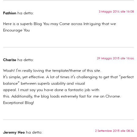
3 Maggio 2014 alle 16:08
Fashion
ha detto:
Here is a superb Blog You may Come across Intriguing that we
Encourage You
29 Maggio 2015 alle 16:44
Charise
ha detto:
Woah! I’m really loving the template/theme of this site.
It’s simple, yet effective. A lot of times it’s challenging to get that “perfect
balance” between superb usability and visual
appeal. I must say you have done a fantastic job with
this. Additionally, the blog loads extremely fast for me on Chrome.
Exceptional Blog!
2 Settembre 2015 alle 08:34
Jeremy Neo
ha detto: