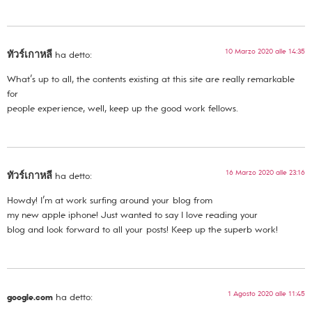
10 Marzo 2020 alle 14:35
ทัวร์เกาหลี
ha detto:
What’s up to all, the contents existing at this site are really remarkable
for
people experience, well, keep up the good work fellows.
16 Marzo 2020 alle 23:16
ทัวร์เกาหลี
ha detto:
Howdy! I’m at work surfing around your blog from
my new apple iphone! Just wanted to say I love reading your
blog and look forward to all your posts! Keep up the superb work!
1 Agosto 2020 alle 11:45
google.com
ha detto: