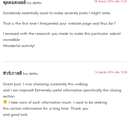
15 Marzo 2014 alle 14:31
ชุดคอสเพลย์
ha detto:
Somebody essentially assist to make severely posts I might state.
That is the first time I frequented your website page and thus far?
I amazed with the research you made to make this particular submit
incredible.
Wonderful activity!
14 Aprile 2014 alle 12:28
ทัวร์เกาหลี
ha detto:
Great post. I was checking constantly this weblog
and I am inspired! Extremely useful information specifically the closing
section
I take care of such information much. I used to be seeking
this certain information for a long time. Thank you
and good luck.