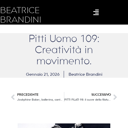
BEATRICE
BRANDINI
Pitti Uomo 109:
Creatività in
movimento.
Gennaio 21, 2026
Beatrice Brandini
PRECEDENTE
SUCCESSIVO
Joséphine Baker, ballerina, cantante, attrice, attivista, cinquant’anni fa moriva una donna che dedicò l’intera vita alla ricerca della libertà e della giustizia.
PITTI FILATI 98: il cuore della filatura italiana e internazionale