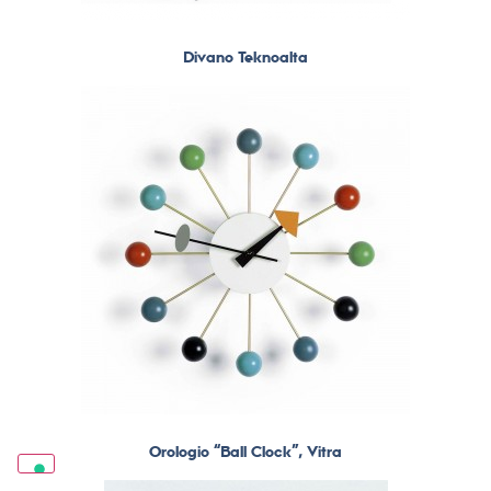
Divano Teknoalta
Orologio “Ball Clock”, Vitra