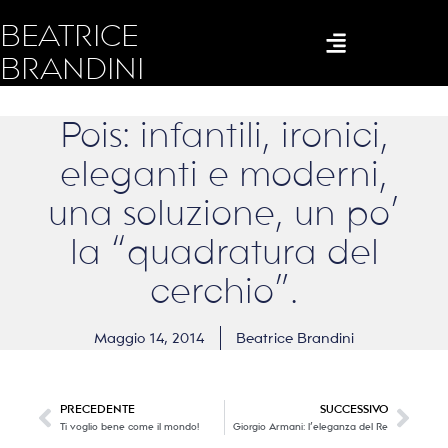
BEATRICE
BRANDINI
Pois: infantili, ironici,
eleganti e moderni,
una soluzione, un po’
la “quadratura del
cerchio”.
Maggio 14, 2014
Beatrice Brandini
PRECEDENTE
SUCCESSIVO
Ti voglio bene come il mondo!
Giorgio Armani: l’eleganza del Re