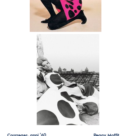
Courreges, anni ’60
Peggy Moffit