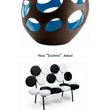
Vaso “Zouhria” Alessi