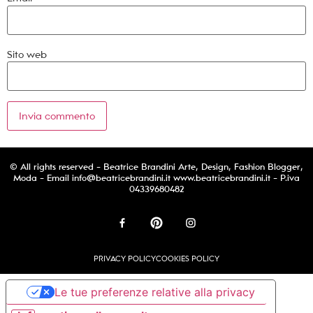
Sito web
© All rights reserved - Beatrice Brandini Arte, Design, Fashion Blogger,
Moda - Email
info@beatricebrandini.it
www.beatricebrandini.it - P.iva
04339680482
PRIVACY POLICY
COOKIES POLICY
Le tue preferenze relative alla privacy