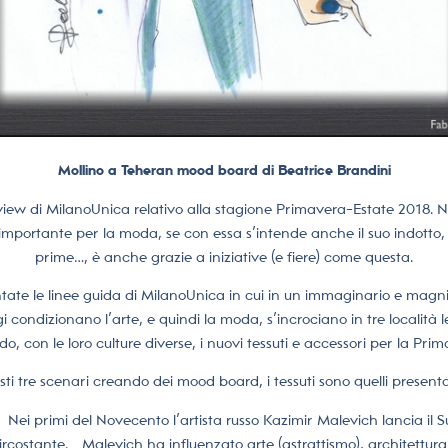
Mollino a Teheran mood board di Beatrice Brandini
iew di MilanoUnica relativo alla stagione Primavera-Estate 2018. N
 importante per la moda, se con essa s’intende anche il suo indotto, fa
prime…, è anche grazie a iniziative (e fiere) come questa.
tate le linee guida di MilanoUnica in cui in un immaginario e magnif
i condizionano l’arte, e quindi la moda, s’incrociano in tre localit
do, con le loro culture diverse, i nuovi tessuti e accessori per la Prim
sti tre scenari creando dei mood board, i tessuti sono quelli present
Nei primi del Novecento l’artista russo Kazimir Malevich lancia il
circostante. Malevich ha influenzato arte (astrattismo), architett