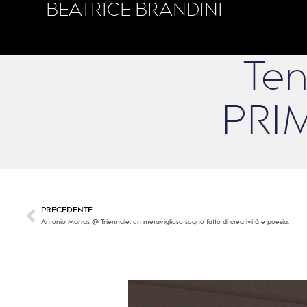
BEATRICE BRANDINI
Ten
PRI
PRECEDENTE
Antonio Marras @ Triennale: un meraviglioso sogno fatto di creatività e poesia.