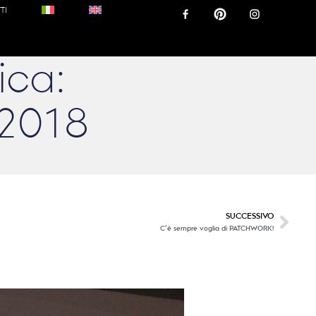
TI
ica:
2018
SUCCESSIVO
C’è sempre voglia di PATCHWORK!