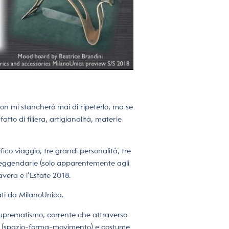
on mi stancherò mai di ripeterlo, ma se
tto di filiera, artigianalità, materie
ico viaggio, tre grandi personalità, tre
à leggendarie (solo apparentemente agli
avera e l’Estate 2018.
ati da MilanoUnica.
 Suprematismo, corrente che attraverso
ura (spazio-forma-movimento) e costume