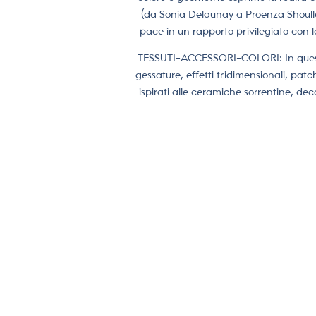
(da Sonia Delaunay a Proenza Shouller
pace in un rapporto privilegiato con la
TESSUTI-ACCESSORI-COLORI: In questo p
gessature, effetti tridimensionali, pat
ispirati alle ceramiche sorrentine, de