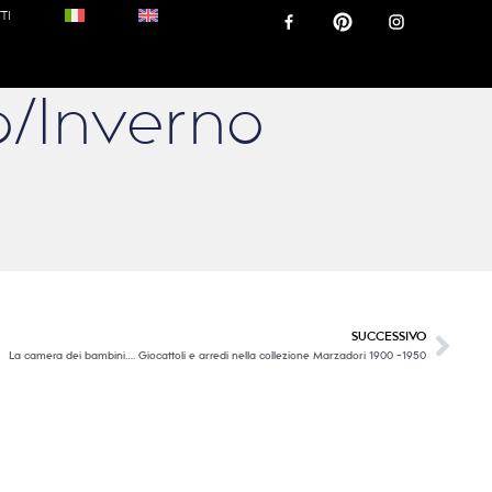
TI
/Inverno
SUCCESSIVO
La camera dei bambini…. Giocattoli e arredi nella collezione Marzadori 1900 -1950