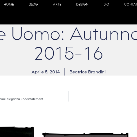
HOME
BLOG
ARTE
DESIGN
BIO
CONTAT
e Uomo: Autunno
2015-16
Aprile 5, 2014
Beatrice Brandini
oppure eleganza understatement