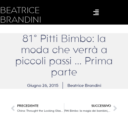
BEATRICE
BRANDINI
81° Pitti Bimbo: la
moda che verrà a
piccoli passi … Prima
parte
Giugno 26, 2015
Beatrice Brandini
PRECEDENTE
SUCCESSIVO
China: Throught the Looking Glass … come l’Oriente ispira la moda da secoli
Pitti Bimbo: la magia dei bambini, la moda di domani. Seconda parte