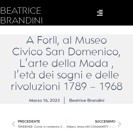
BEATRICE
BRANDINI
A Forlì, al Museo
Civico San Domenico,
L’arte della Moda ,
l’età dei sogni e delle
rivoluzioni 1789 – 1968
Marzo 16, 2023
Beatrice Brandini
PRECEDENTE
SUCCESSIVO
TENDENZE: Come ci vestiremo il prossimo Inverno (2023-24) ; MILANO (Seconda Parte)
Milano Unica MU COMMUNITY – Autunno – Inverno 2024/25