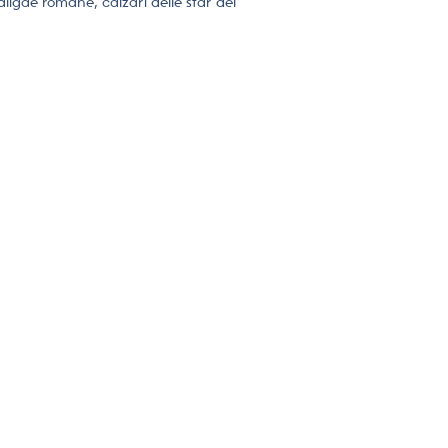
aligae romane, calzari delle star del