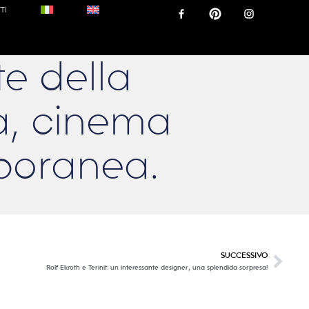
TI
te della
a, cinema
poranea.
SUCCESSIVO
Rolf Ekroth e Terinit: un interessante designer, una splendida sorpresa!