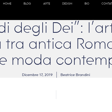
HOME
BLOG
ARTE
DESIGN
BIO
CONTAT
di degli Dei”: l’ar
a tra antica Rom
l e moda contem
Dicembre 17, 2019
Beatrice Brandini