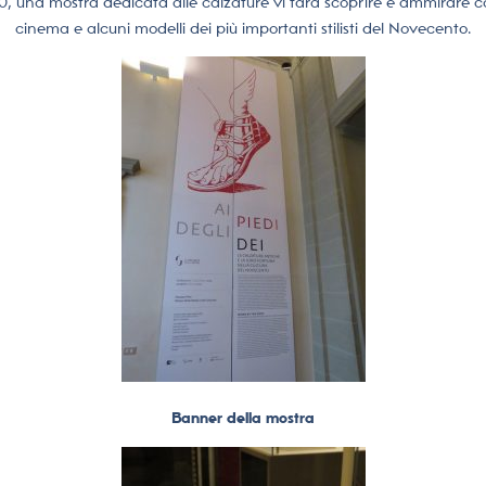
020, una mostra dedicata alle calzature vi farà scoprire e ammirare c
cinema e alcuni modelli dei più importanti stilisti del Novecento.
Banner della mostra