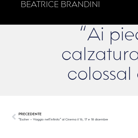
BEATRICE BRANDINI
“Ai pie
calzatur
colossa
PRECEDENTE
“Escher – Viaggio nell’infinito” al Cinema il 16, 17 e 18 dicembre