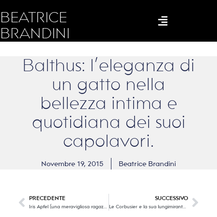
BEATRICE
BRANDINI
Balthus: l’eleganza di
un gatto nella
bellezza intima e
quotidiana dei suoi
capolavori.
Novembre 19, 2015
Beatrice Brandini
PRECEDENTE
SUCCESSIVO
Iris Apfel (una meravigliosa ragazza di 94 anni): “More is More and Less is a Bore” …
Le Corbusier e la sua lungimirante architettura a misura d’uomo