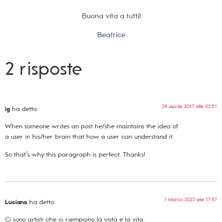
Buona vita a tutti!
Beatrice
2 risposte
29 Aprile 2017 alle 02:51
ig
ha detto:
When someone writes an post he/she maintains the idea of
a user in his/her brain that how a user can understand it.
So that’s why this paragraph is perfect. Thanks!
1 Marzo 2022 alle 17:57
Luciano
ha detto:
Ci sono artisti che ci riempiono la vista e la vita.