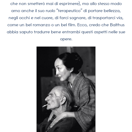
che non smetterò mai di esprimere), ma allo stesso modo
amo anche il suo ruolo “terapeutico” di portare bellezza,
negli occhi e nel cuore, di farci sognare, di trasportarci via,
come un bel romanzo o un bel film. Ecco, credo che Balthus
abbia saputo tradurre bene entrambi questi aspetti nelle sue
opere.