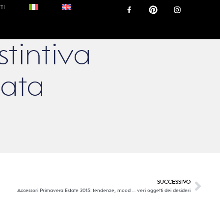
TI
stintiva
Fata
SUCCESSIVO
Accessori Primavera Estate 2015: tendenze, mood … veri oggetti dei desideri