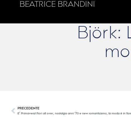
BEATRICE BRANDINI
Björk: 
mod
PRECEDENTE
E’ Primavera! Fiori all over, nostalgia anni ’70 e new romanticismo, la moda è in fior