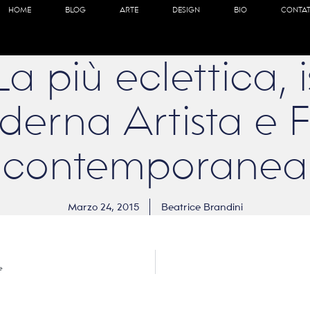
HOME
BLOG
ARTE
DESIGN
BIO
CONTAT
La più eclettica, i
erna Artista e 
contemporanea
Marzo 24, 2015
Beatrice Brandini
e