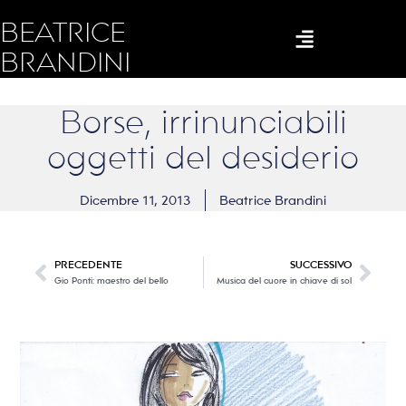
BEATRICE
BRANDINI
Borse, irrinunciabili
oggetti del desiderio
Dicembre 11, 2013
Beatrice Brandini
PRECEDENTE
SUCCESSIVO
Gio Ponti: maestro del bello
Musica del cuore in chiave di sol