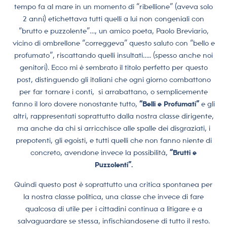
tempo fa al mare in un momento di “ribellione” (aveva solo
2 anni) etichettava tutti quelli a lui non congeniali con
“brutto e puzzolente”…, un amico poeta, Paolo Breviario,
vicino di ombrellone “correggeva” questo saluto con “bello e
profumato”, riscattando quelli insultati….. (spesso anche noi
genitori). Ecco mi è sembrato il titolo perfetto per questo
post, distinguendo gli italiani che ogni giorno combattono
per far tornare i conti, si arrabattano, o semplicemente
fanno il loro dovere nonostante tutto,
“Belli e Profumati”
e gli
altri, rappresentati soprattutto dalla nostra classe dirigente,
ma anche da chi si arricchisce alle spalle dei disgraziati, i
prepotenti, gli egoisti, e tutti quelli che non fanno niente di
concreto, avendone invece la possibilità,
“Brutti e
Puzzolenti”.
Quindi questo post è soprattutto una critica spontanea per
la nostra classe politica, una classe che invece di fare
qualcosa di utile per i cittadini continua a litigare e a
salvaguardare se stessa, infischiandosene di tutto il resto.