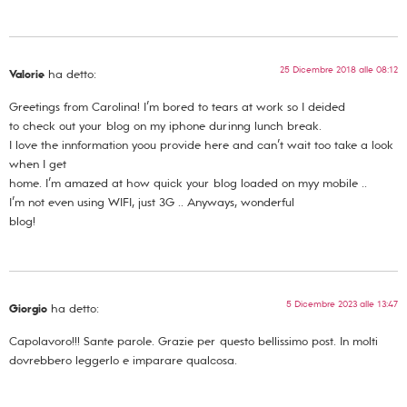
25 Dicembre 2018 alle 08:12
Valorie
ha detto:
Greetings from Carolina! I’m bored to tears at work so I deided
to check out your blog on my iphone durinng lunch break.
I love the innformation yoou provide here and can’t wait too take a look
when I get
home. I’m amazed at how quick your blog loaded on myy mobile ..
I’m not even using WIFI, just 3G .. Anyways, wonderful
blog!
5 Dicembre 2023 alle 13:47
Giorgio
ha detto:
Capolavoro!!! Sante parole. Grazie per questo bellissimo post. In molti
dovrebbero leggerlo e imparare qualcosa.