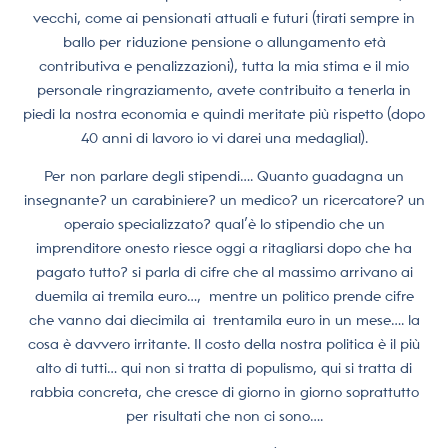
vecchi, come ai pensionati attuali e futuri (tirati sempre in
ballo per riduzione pensione o allungamento età
contributiva e penalizzazioni), tutta la mia stima e il mio
personale ringraziamento, avete contribuito a tenerla in
piedi la nostra economia e quindi meritate più rispetto (dopo
40 anni di lavoro io vi darei una medaglia!).
Per non parlare degli stipendi…. Quanto guadagna un
insegnante? un carabiniere? un medico? un ricercatore? un
operaio specializzato? qual’è lo stipendio che un
imprenditore onesto riesce oggi a ritagliarsi dopo che ha
pagato tutto? si parla di cifre che al massimo arrivano ai
duemila ai tremila euro…, mentre un politico prende cifre
che vanno dai diecimila ai trentamila euro in un mese…. la
cosa è davvero irritante. Il costo della nostra politica è il più
alto di tutti… qui non si tratta di populismo, qui si tratta di
rabbia concreta, che cresce di giorno in giorno soprattutto
per risultati che non ci sono….