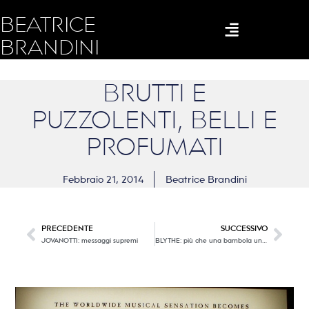
BEATRICE
BRANDINI
BRUTTI E
PUZZOLENTI, BELLI E
PROFUMATI
Febbraio 21, 2014
Beatrice Brandini
PRECEDENTE
SUCCESSIVO
JOVANOTTI: messaggi supremi
BLYTHE: più che una bambola un icona di stile!