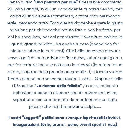
Penso al film
“Una poltrona per due”
(irresistibile commedia
di John Landis), in cui un ricco agente di borsa veniva, per
colpa di una crudele scommessa, catapultato nel mondo
reale, perdendo tutto. Ecco questa dovrebbe essere la giusta
punizione per chi avrebbe potuto fare e non ha fatto, per
chi ha speculato, per chi nonostante l’investitura politica, e
quindi grandi privilegi, ha anche rubato (anche non far
niente è rubare in certi casi). Che bello potessero provare
cosa significhi non arrivare a fine mese, lottare ogni giorno
per far tornare i conti e come un imprevisto (la rottura di un
dente, il guasto della propria automobile…), ti faccia sudare
freddo perché non sai come trovare i soldi….. Oppure quello
di Muccino
”La ricerca della felicità”
, in cui si racconta
abbastanza bene la disperazione di trovare un lavoro,
soprattutto con una famiglia da mantenere e un figlio
piccolo che non ha nessuna colpa……
I nostri “soggetti” politici sono ovunque (spettacoli televisivi,
inaugurazioni, feste, pranzi, cene, eventi sportivi ecc.)