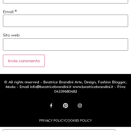
Email
*
Sito web
© All rights reserved - Beatrice Brandini Arte, Design, Fashion Blogger,
Moda - Email
info@beatricebrandini.it
www.beatricebrandini.it - P.iva
04339680482
PRIVACY POLICY
COOKIES POLICY