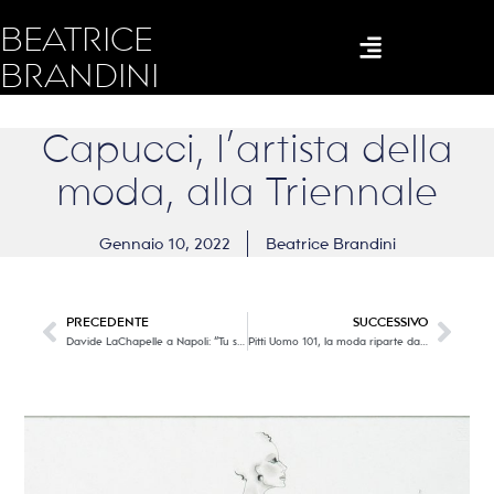
BEATRICE
BRANDINI
Capucci, l’artista della
moda, alla Triennale
Gennaio 10, 2022
Beatrice Brandini
PRECEDENTE
SUCCESSIVO
Davide LaChapelle a Napoli: “Tu sì ‘na cosa grande”!
Pitti Uomo 101, la moda riparte da qui!