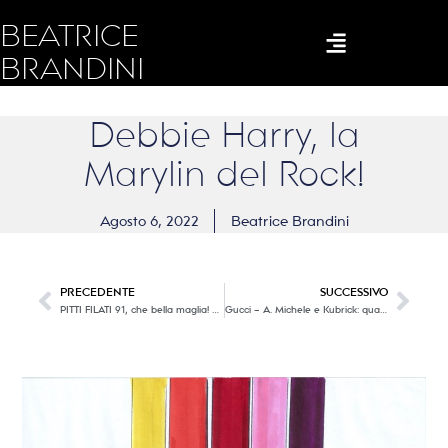
BEATRICE
BRANDINI
Debbie Harry, la
Marylin del Rock!
Agosto 6, 2022
Beatrice Brandini
PRECEDENTE
SUCCESSIVO
PITTI FILATI 91, che bella maglia! Ultima Parte
Gucci – A. Michele e Kubrick: quando la genialità diventa iconica