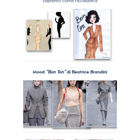
sapremo come riscaldarci!
Mood
“Bon Ton”
di Beatrice Brandini