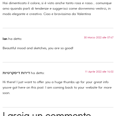
Hai dimenticato il colore, si è visto anche tanto rosa e rosso… comunque
amo quando parli di tendenze e suggerisci come dovremmo vestirci, in
modo elegante e creativo. Ciao e bravissima da Valentina
30 Marzo 2022 alle 07:47
Ian
ha detto:
Beautiful mood and sketches, you are so good!
11 Aprile 2022 alle 14:02
דירות דיסקרטיות
ha detto:
Hi there! I just want to offer you a huge thumbs up for your great info
youve got here on this post. I am coming back to your website for more
soon.
Lascia un commento