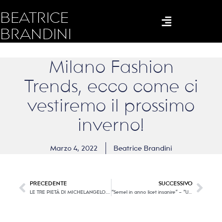
BEATRICE
BRANDINI
Milano Fashion
Trends, ecco come ci
vestiremo il prossimo
inverno!
Marzo 4, 2022
Beatrice Brandini
PRECEDENTE
SUCCESSIVO
LE TRE PIETÀ DI MICHELANGELO. Non vi si pensa quanto sangue costa. A Firenze per la prima volta i tre capolavori a confronto.
“Semel in anno licet insanire” – “Una volta l’anno è lecito impazzire”. W il Carnevale!