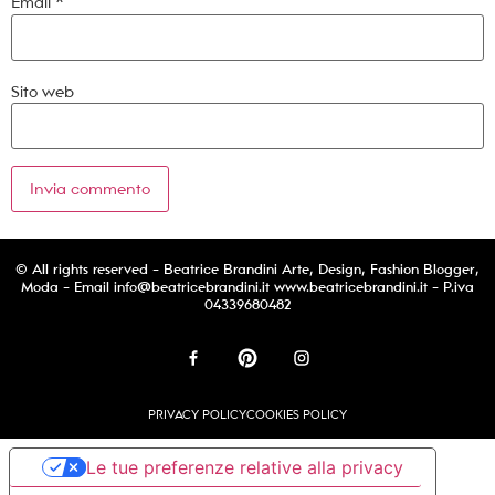
Email
*
Sito web
© All rights reserved - Beatrice Brandini Arte, Design, Fashion Blogger,
Moda - Email
info@beatricebrandini.it
www.beatricebrandini.it - P.iva
04339680482
PRIVACY POLICY
COOKIES POLICY
Le tue preferenze relative alla privacy