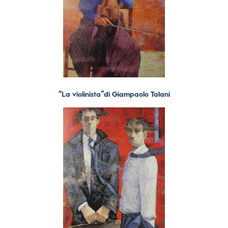
“La violinista”di Giampaolo Talani