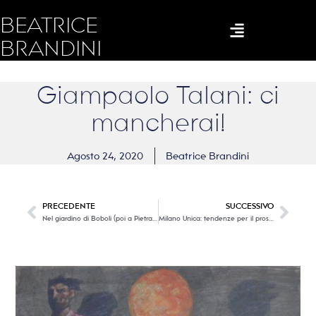
BEATRICE
BRANDINI
Giampaolo Talani: ci
mancherai!
Agosto 24, 2020
Beatrice Brandini
PRECEDENTE
SUCCESSIVO
Nel giardino di Boboli (poi a Pietrasanta), “GIVE” di Lorenzo Quinn. Per non dimenticare che la natura è la nostra amica più cara.
Milano Unica: tendenze per il prossimo Autunno – Inverno 2021/2022