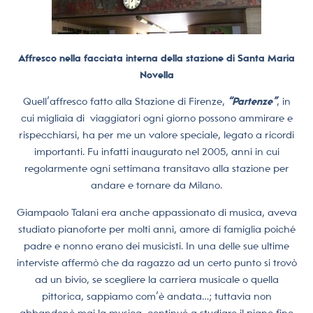
Affresco nella facciata interna della stazione di Santa Maria
Novella
Quell’affresco fatto alla Stazione di Firenze,
“Partenze”
, in
cui migliaia di
viaggiatori ogni giorno possono ammirare e
rispecchiarsi, ha per me un valore speciale, legato a ricordi
importanti. Fu infatti inaugurato nel 2005, anni in cui
regolarmente ogni settimana transitavo alla stazione per
andare e tornare da Milano.
Giampaolo Talani era anche appassionato di musica, aveva
studiato pianoforte per molti anni, amore di famiglia poiché
padre e nonno erano dei musicisti. In una delle sue ultime
interviste affermò che da ragazzo ad un certo punto si trovò
ad un bivio, se scegliere la carriera musicale o quella
pittorica, sappiamo com’è andata…; tuttavia non
abbandonò mai la musica, continuò a studiare il piano fino