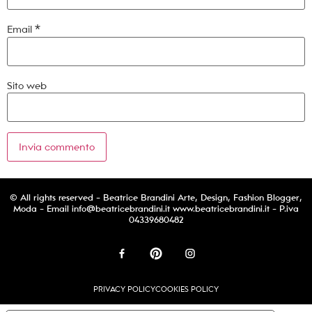
Email
*
Sito web
© All rights reserved - Beatrice Brandini Arte, Design, Fashion Blogger,
Moda - Email
info@beatricebrandini.it
www.beatricebrandini.it - P.iva
04339680482
PRIVACY POLICY
COOKIES POLICY