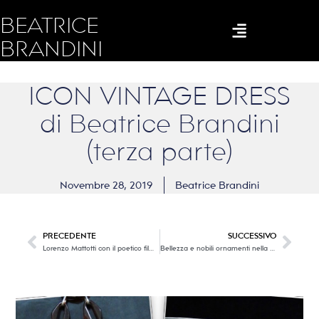
BEATRICE
BRANDINI
ICON VINTAGE DRESS
di Beatrice Brandini
(terza parte)
Novembre 28, 2019
Beatrice Brandini
PRECEDENTE
SUCCESSIVO
Lorenzo Mattotti con il poetico film tratto da un capolavoro di Dino Buzzati: La famosa invasione degli Orsi in Sicilia.
Bellezza e nobili ornamenti nella Moda e nell’Arredo del Seicento @ Palazzo Davanzati