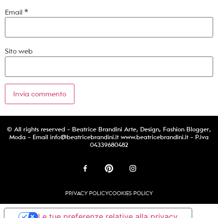
Email
*
Sito web
© All rights reserved - Beatrice Brandini Arte, Design, Fashion Blogger,
Moda - Email
info@beatricebrandini.it
www.beatricebrandini.it - P.iva
04339680482
PRIVACY POLICY
COOKIES POLICY
Le tue preferenze relative alla privacy