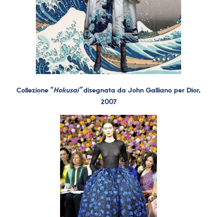
Collezione “
Hokusai”
disegnata da John Galliano per Dior,
2007