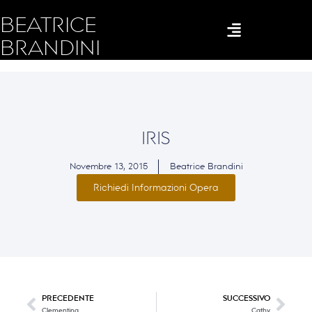
BEATRICE
BRANDINI
IRIS
Novembre 13, 2015
Beatrice Brandini
Richiedi Informazioni Opera
PRECEDENTE
SUCCESSIVO
Clementina
Cathy