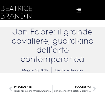
BEATRICE
BRANDINI
Jan Fabre: il grande
cavaliere, guardiano
dell’arte
contemporanea
Maggio 18, 2016
Beatrice Brandini
PRECEDENTE
SUCCESSIVO
Tendenze Milano Unica: Autunno-Inverno 2017/18
Rolling Stones @ Saatchi Gallery: l’infinito rotolare di una band che ha fatto la storia della musica