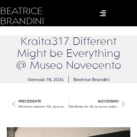
BEATRICE
BRANDINI
Kraita317 Different
Might be Everything
@ Museo Novecento
Gennaio 18, 2024
Beatrice Brandini
PRECEDENTE
SUCCESSIVO
Pitti Uomo edizione 105, dove la bella moda maschile va in scena. Seconda parte
Pitti Bimbo Nr. 98, le nuove collezioni kidswear. Prima parte