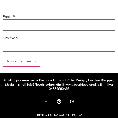
Email
*
Sito web
© All rights reserved - Beatrice Brandini Arte, Design, Fashion Blogger,
Moda - Email
info@beatricebrandini.it
www.beatricebrandini.it - P.iva
04339680482
PRIVACY POLICY
COOKIES POLICY