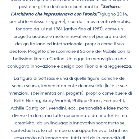
post che gli ho dedicato alcuni anni fa: “
Sottsass:
l’Architetto che impressionava con l’ironia!”
(giugno 2014,
per chi lo volesse rileggere); ricordo il movimento Menphis,
fondato da lui nel 1981 (attivo fino al 1987), come un
progetto audace e molto innovativo nel panorama del
design italiano ed internazionale, proprio come il suo
ideatore. Progetto che sconvolse il Salone del Mobile con la
bellissima libreria Carlton. Un oggetto meraviglioso che
coniugava innovazione e design con l’ironia e la leggerezza.
La figura di Sottsass è una di quelle figure iconiche del
secolo scorso, immediatamente riconoscibile (lui e le sue
invenzioni, sperimentazioni, progetti), proprio come quelle di
Keith Haring, Andy Warhol, Philippe Stark, Fornasetti,
Achille Castiglioni, Mendini, ecc., personalità e idee molto
diverse fra loro, ma tutte accomunate da una fortissima
creatività, da un linguaggio innovativo soprattutto se
contestualizzato nel tempo a cui apparteneva. Ed infine,
cosa molto più importante, tutti uniti dalla capacità di