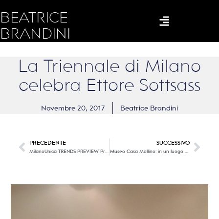
BEATRICE
BRANDINI
La Triennale di Milano
celebra Ettore Sottsass
Novembre 20, 2017
Beatrice Brandini
PRECEDENTE
SUCCESSIVO
MilanoUnica TRENDS PREVIEW Primavera – Estate 2019
Museo Casa Mollino: in un luogo magico dove la suggestione diventa soggezione.