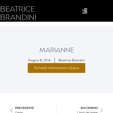
BEATRICE
BRANDINI
MARIANNE
Giugno 8, 2016
Beatrice Brandini
Richiedi Informazioni Opera
PRECEDENTE
SUCCESSIVO
Cream
L’inizio del sapere