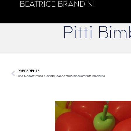
BEATRICE BRANDINI
Pitti Bi
PRECEDENTE
Tina Modotti: musa e artista, donna straordinariamente moderna