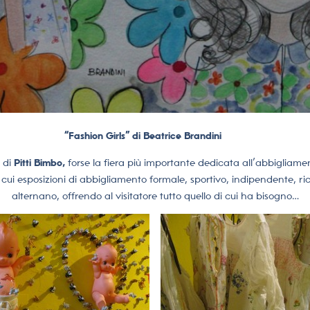
“Fashion Girls” di Beatrice Brandini
 di
Pitti Bimbo,
forse la fiera più importante dedicata all’abbigliam
cui esposizioni di abbigliamento formale, sportivo, indipendente, ricer
alternano, offrendo al visitatore tutto quello di cui ha bisogno…