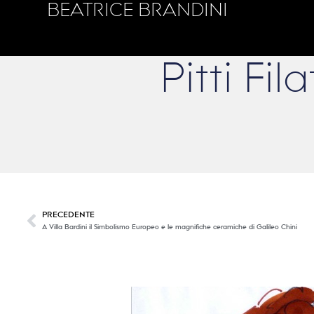
BEATRICE BRANDINI
Pitti Fi
PRECEDENTE
A Villa Bardini il Simbolismo Europeo e le magnifiche ceramiche di Galileo Chini