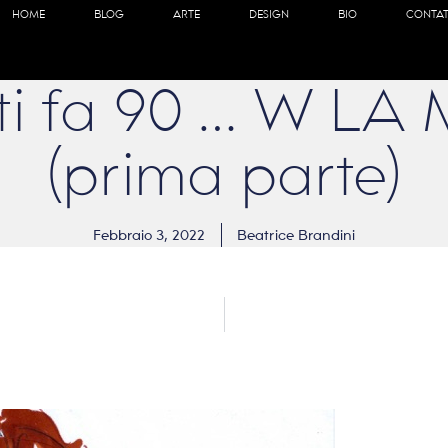
HOME
BLOG
ARTE
DESIGN
BIO
CONTAT
lati fa 90 … W L
(prima parte)
Febbraio 3, 2022
Beatrice Brandini