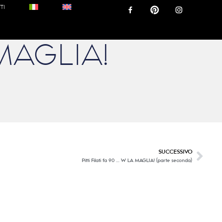
TI
A MAGLIA!
SUCCESSIVO
Pitti Filati fa 90 … W LA MAGLIA! (parte seconda)