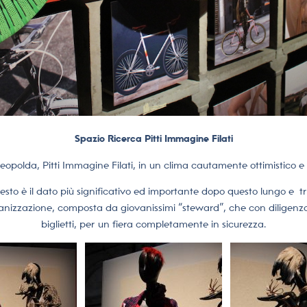
Spazio Ricerca Pitti Immagine Filati
 Leopolda, Pitti Immagine Filati, in un clima cautamente ottimistico 
questo è il dato più significativo ed importante dopo questo lungo e
t
organizzazione, composta da giovanissimi “steward”, che con diligen
biglietti, per un fiera completamente in sicurezza.