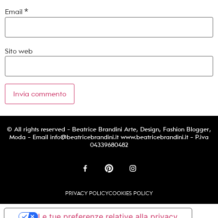
Email
*
Sito web
© All rights reserved - Beatrice Brandini Arte, Design, Fashion Blogger,
Moda - Email
info@beatricebrandini.it
www.beatricebrandini.it - P.iva
04339680482
PRIVACY POLICY
COOKIES POLICY
Le tue preferenze relative alla privacy