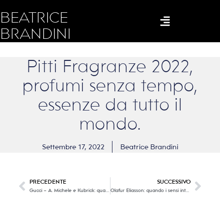
BEATRICE
BRANDINI
Pitti Fragranze 2022,
profumi senza tempo,
essenze da tutto il
mondo.
Settembre 17, 2022
Beatrice Brandini
PRECEDENTE
SUCCESSIVO
Gucci – A. Michele e Kubrick: quando la genialità diventa iconica
Olafur Eliasson: quando i sensi interagiscono con l’arte