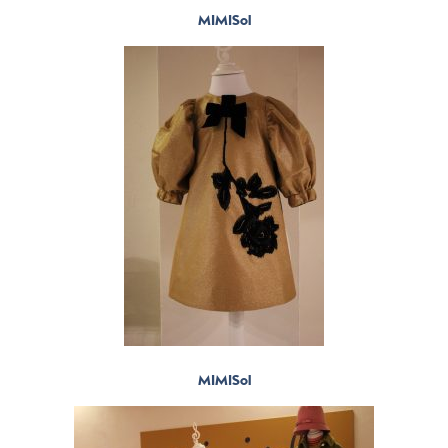
MIMISol
MIMISol