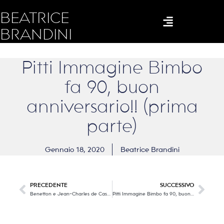
BEATRICE
BRANDINI
Pitti Immagine Bimbo
fa 90, buon
anniversario!! (prima
parte)
Gennaio 18, 2020
Beatrice Brandini
PRECEDENTE
SUCCESSIVO
Benetton e Jean-Charles de Castelbajac, una collezione iconografica con il giusto twist di madness, colors e tanta positività!
Pitti Immagine Bimbo fa 90, buon anniversario!! (seconda parte)