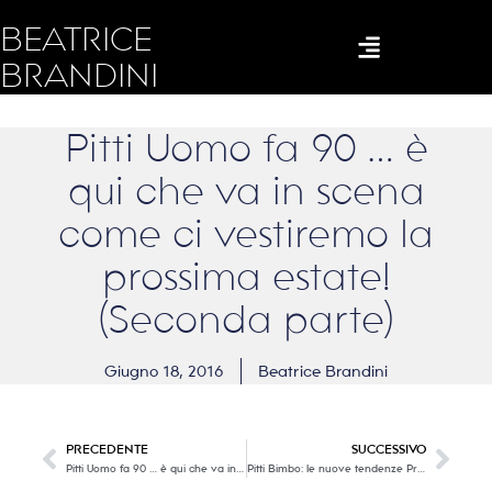
BEATRICE
BRANDINI
Pitti Uomo fa 90 … è
qui che va in scena
come ci vestiremo la
prossima estate!
(Seconda parte)
Giugno 18, 2016
Beatrice Brandini
PRECEDENTE
SUCCESSIVO
Pitti Uomo fa 90 … è qui che va in scena come ci vestiremo la prossima estate! (Prima parte)
Pitti Bimbo: le nuove tendenze Primavera / Estate 2017… e, dove ci sono bambini, c’è gioia !!! (Prima Parte)