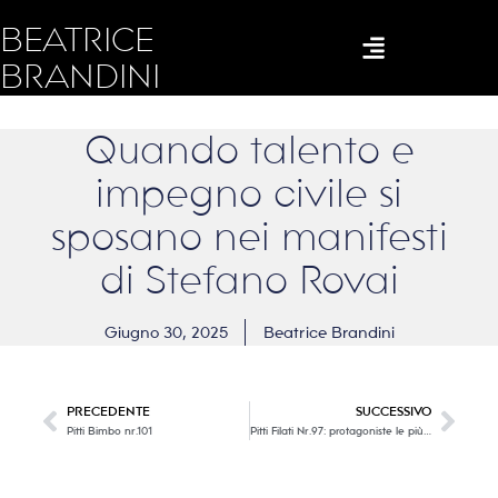
BEATRICE
BRANDINI
Quando talento e
impegno civile si
sposano nei manifesti
di Stefano Rovai
Giugno 30, 2025
Beatrice Brandini
PRECEDENTE
SUCCESSIVO
Pitti Bimbo nr.101
Pitti Filati Nr.97: protagoniste le più belle filature italiane e internazionali. Prima parte