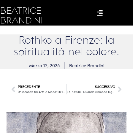
BEATRICE
BRANDINI
Rothko a Firenze: la
spiritualità nel colore.
Marzo 12, 2026
Beatrice Brandini
PRECEDENTE
SUCCESSIVO
Un incontro fra Arte e Moda: Stella e Koons
EXPOSURE. Quando il mondo ti guarda, da Harry Style a Lady Gaga.