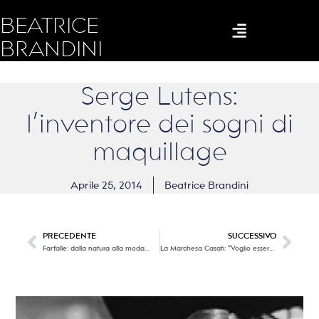
BEATRICE
BRANDINI
Serge Lutens:
l’inventore dei sogni di
maquillage
Aprile 25, 2014
Beatrice Brandini
PRECEDENTE
SUCCESSIVO
Farfalle: dalla natura alla moda…
La Marchesa Casati: “Voglio essere un opera d’arte vivente”