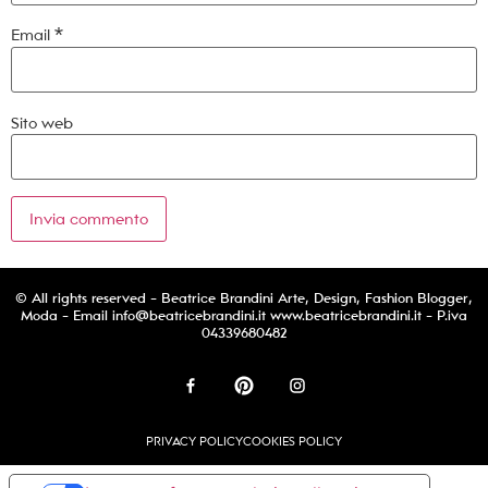
Email
*
Sito web
© All rights reserved - Beatrice Brandini Arte, Design, Fashion Blogger,
Moda - Email
info@beatricebrandini.it
www.beatricebrandini.it - P.iva
04339680482
PRIVACY POLICY
COOKIES POLICY