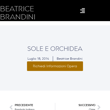
BEATRICE
BRANDINI
SOLE E ORCHIDEA
Luglio 18, 2014
Beatrice Brandini
Richiedi Informazioni Opera
PRECEDENTE
SUCCESSIVO
Bambola Indiana
Claire