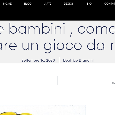
HOME
BLOG
ARTE
DESIGN
BIO
CONTAT
e bambini , come
are un gioco da r
Settembre 16, 2020
Beatrice Brandini
Cl