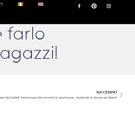
TI
 farlo
agazzi!
SUCCESSIVO
aire McCardell: l’americana che inventò lo sportswear, rendendo le donne più libere!