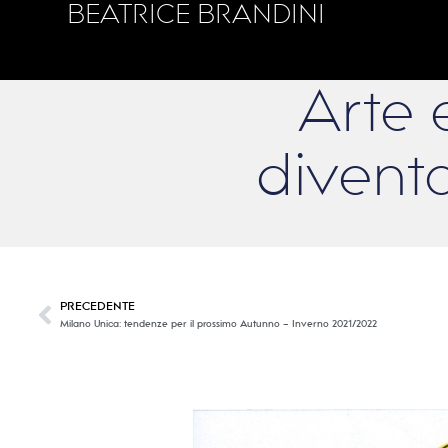
BEATRICE BRANDINI
Arte 
divent
PRECEDENTE
Milano Unica: tendenze per il prossimo Autunno – Inverno 2021/2022