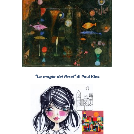
“La magia dei Pesci”
di Paul Klee