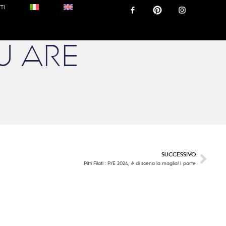
TI
OU ARE
SUCCESSIVO
Pitti Filati : P/E 2024, è di scena la maglia! I parte