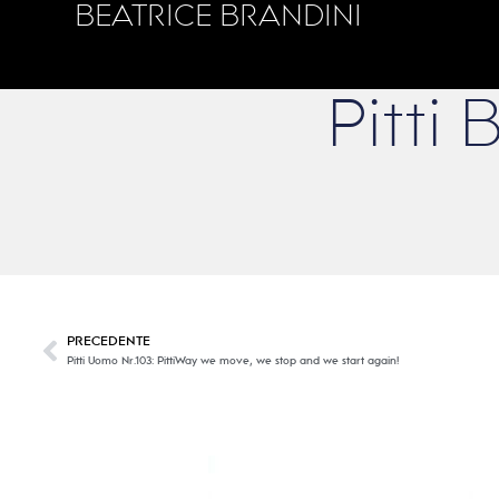
BEATRICE BRANDINI
Pitti
PRECEDENTE
Pitti Uomo Nr.103: PittiWay we move, we stop and we start again!