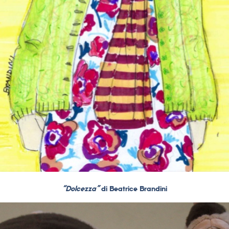
“Dolcezza”
di Beatrice Brandini